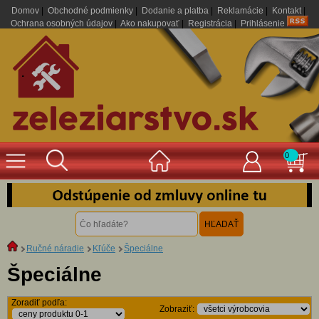
Domov
|
Obchodné podmienky
|
Dodanie a platba
|
Reklamácie
|
Kontakt
|
Ochrana osobných údajov
|
Ako nakupovať
|
Registrácia
|
Prihlásenie
.
0
Ručné náradie
Kľúče
Špeciálne
Špeciálne
Zoradiť podľa:
Zobraziť: