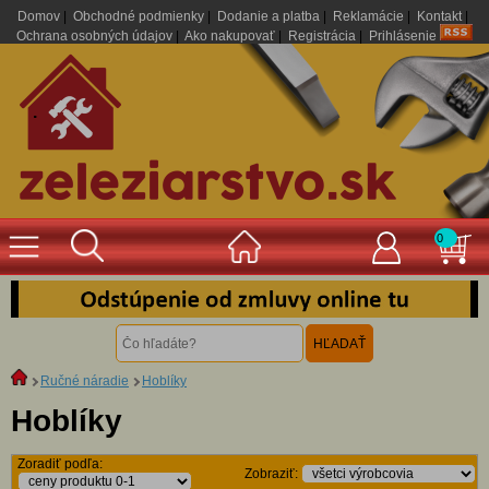
Domov
|
Obchodné podmienky
|
Dodanie a platba
|
Reklamácie
|
Kontakt
|
Ochrana osobných údajov
|
Ako nakupovať
|
Registrácia
|
Prihlásenie
.
0
Ručné náradie
Hoblíky
Hoblíky
Zoradiť podľa:
Zobraziť: