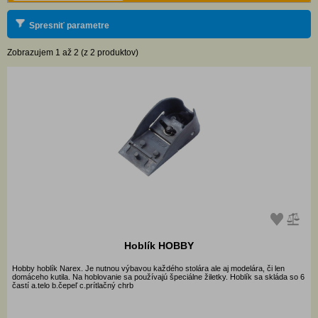
Spresniť parametre
Zobrazujem 1 až 2 (z 2 produktov)
Hoblík HOBBY
Hobby hoblík Narex. Je nutnou výbavou každého stolára ale aj modelára, či len
domáceho kutila. Na hoblovanie sa používajú špeciálne žiletky. Hoblík sa skláda so 6
častí a.telo b.čepeľ c.prítlačný chrb