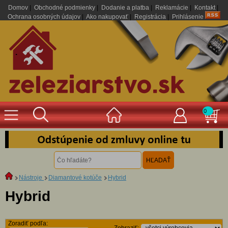
Domov
|
Obchodné podmienky
|
Dodanie a platba
|
Reklamácie
|
Kontakt
|
Ochrana osobných údajov
|
Ako nakupovať
|
Registrácia
|
Prihlásenie
.
0
Nástroje
Diamantové kotúče
Hybrid
Hybrid
Zoradiť podľa: