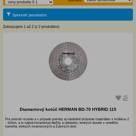
Zobraziť:
Spresniť parametre
Zobrazujem 1 až 2 (z 2 produktov)
Diamantový kotúč HERMAN BD-70 HYBRID 115
Pre presné rezanie a v prípade potreby aj následné brúsenie materiálov s hrúbkou 2
- 10mm, a to najmä keramickej dlažby a obkladov, tenkých dosiek z umelého
kameňa, tenkých mramorových a žulových dosi