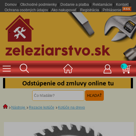
Domov
|
Obchodné podmienky
|
Dodanie a platba
|
Reklamácie
|
Kontakt
|
Ochrana osobných údajov
|
Ako nakupovať
|
Registrácia
|
Prihlásenie
.
0
Nástroje
Rezacie kotúče
Kotúče na drevo